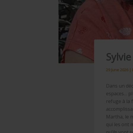
Sylvie
29 June 2026
|
Dans un déc
espaces… pl
refuge à la 
accomplissan
Martha, le m
qui les ont 
qu’ils vont 