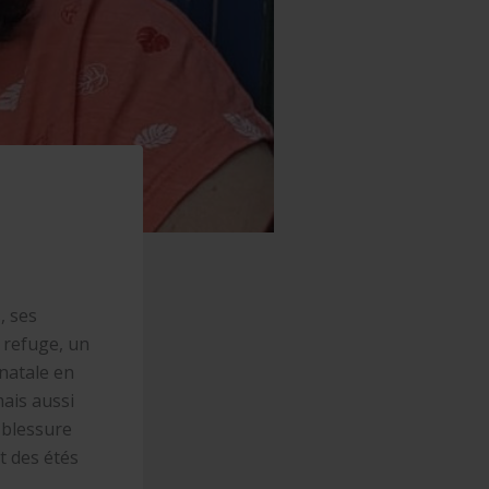
, ses
 refuge, un
 natale en
mais aussi
e blessure
t des étés