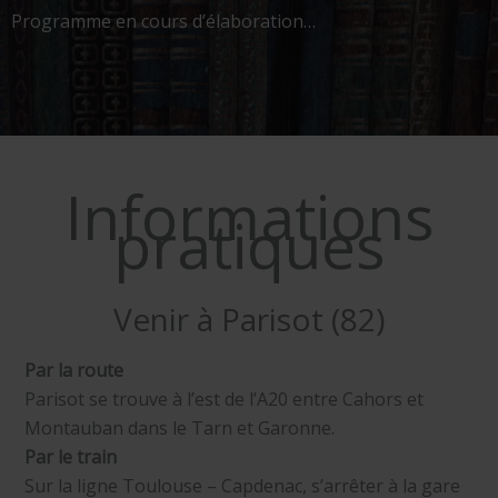
Programme en cours d’élaboration…
Informations
pratiques
Venir à Parisot (82)
Par la route
Parisot se trouve à l’est de l’A20 entre Cahors et
Montauban dans le Tarn et Garonne.
Par le train
Sur la ligne Toulouse – Capdenac, s’arrêter à la gare