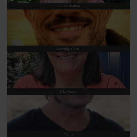
Cécile A. Holdban
Dominique Auzel
Sylvie Wojcik
Troubs