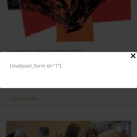
Les auteurs de la nouvelle édition…
16 Juin 2025
Un Commentaire
[mailpoet_form id="1"]
Demandez le programme ! Pour sa treizième édition,
du 10 au 12 octobre, FESTILITT 2025 a…
Lire la suite