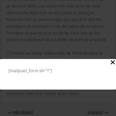
se lancent dans une maternité solo à mi-vie. Avec
une touche légère et un don pour le dialogue,
Mélanie crée un personnage qui apprend que les
privilèges ne protègent pas des aléas de la nature
humaine et que tout ce qui brille n’est pas de l’or
(même lorsqu’il sort d’une boîte de Farrow and Ball).
L’histoire de Daisy reflète celle de Mélanie dans la
mesure où les deux femmes sont déterminées à
suivre le désir de leur cœur malgré toute la
[mailpoet_form id="1"]
déception et le rejet qu’elles rencontrent au cours de
leur voyage. Daisy veut un bébé et Mélanie aspire à
devenir écrivain. Nous avons hâte de savoir
comment elles ont réalisé leurs rêves.
PRÉCÉDENT
SUIVANT