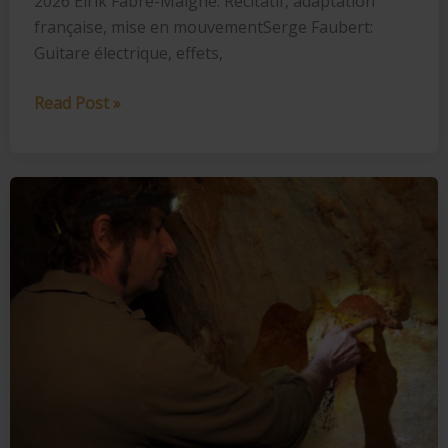
2026 Elrik Fabre-Maigné: Récitatif, adaptation
française, mise en mouvementSerge Faubert:
Guitare électrique, effets,
Poètes
Read Post »
du
rock…
Rock
poets…