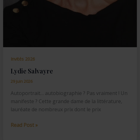
Invités 2026
Lydie Salvayre
29 juin 2026
Autoportrait… autobiographie ? Pas vraiment ! Un
manifeste ? Cette grande dame de la littérature,
lauréate de nombreux prix dont le prix
Lydie
Read Post »
Salvayre