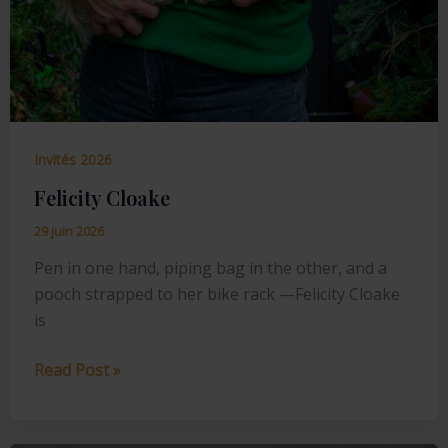
Invités 2026
Felicity Cloake
29 juin 2026
Pen in one hand, piping bag in the other, and a
pooch strapped to her bike rack —Felicity Cloake
is
Felicity
Read Post »
Cloake