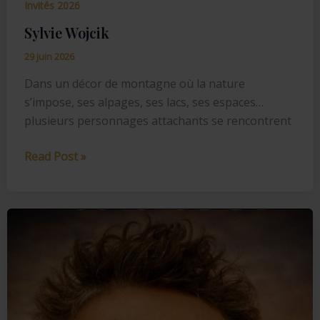
Invités 2026
Sylvie Wojcik
29 juin 2026
Dans un décor de montagne où la nature
s’impose, ses alpages, ses lacs, ses espaces…
plusieurs personnages attachants se rencontrent
Sylvie
Read Post »
Wojcik