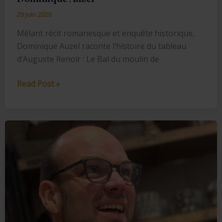
29 juin 2026
Mêlant récit romanesque et enquête historique,
Dominique Auzel raconte l’histoire du tableau
d’Auguste Renoir : Le Bal du moulin de
Dominique
Read Post »
Auzel