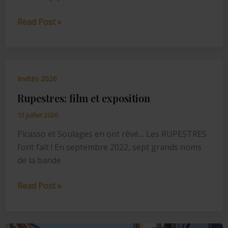
Rupestres:
Read Post »
film
and
exhibition
Invités 2026
Rupestres: film et exposition
13 juillet 2026
Picasso et Soulages en ont rêvé… Les RUPESTRES
l’ont fait ! En septembre 2022, sept grands noms
de la bande
Rupestres:
Read Post »
film
et
exposition