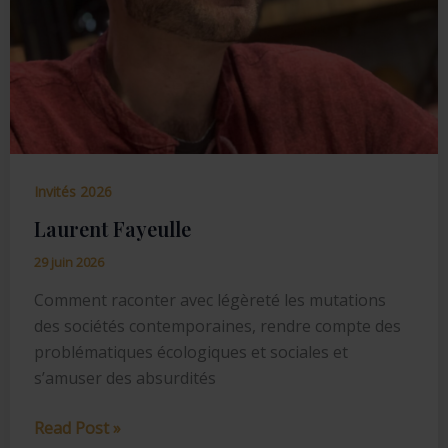
Invités 2026
Laurent Fayeulle
29 juin 2026
Comment raconter avec légèreté les mutations
des sociétés contemporaines, rendre compte des
problématiques écologiques et sociales et
s’amuser des absurdités
Laurent
Read Post »