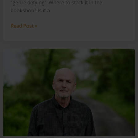
“genre defying”. Where to stack it in the
bookshop? Is it a
Lizzy
Read Post »
Stewart