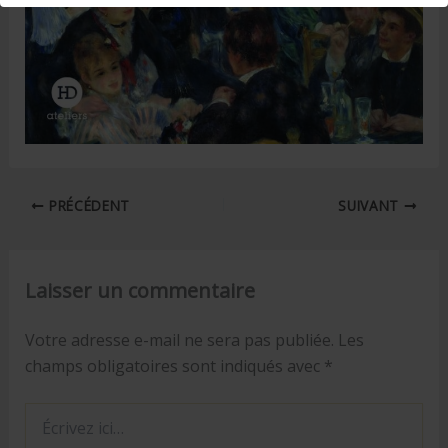
PRÉCÉDENT
SUIVANT
Laisser un commentaire
Votre adresse e-mail ne sera pas publiée.
Les
champs obligatoires sont indiqués avec
*
Écrivez
ici…