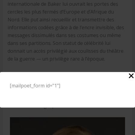
internationale de Baker lui ouvrait les portes des
cercles les plus fermés d’Europe et d’Afrique du
Nord. Elle put ainsi recueillir et transmettre des
informations codées grâce à de l’encre invisible, des
messages dissimulés dans ses costumes ou même
dans ses partitions. Son statut de célébrité lui
donnait un accès privilégié aux coulisses du théâtre
de la guerre — un privilège rare à l’époque.
Parfaitement documenté, remarquablement écrit et
magistralement présenté, l’ouvrage de Hanna
[mailpoet_form id="1"]
Diamond ajoute un nouveau fil à la tapisserie aux
multiples facettes que constitue la vie de Joséphine
Baker et l’héritage qu’elle laisse derrière elle.