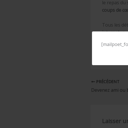
le repas du 
coups de c
Tous les dét
internet
et 
[mailpoet_fo
Ce week-end,
Courez-y vite
PRÉCÉDENT
Devenez ami ou b
Laisser 