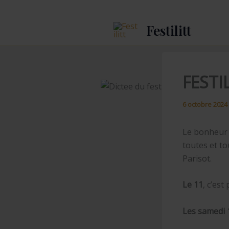
Aller
au
Festilitt
contenu
FESTIL
6 octobre 2024
Le bonheur e
toutes et t
Parisot.
Le 11
, c’est
Les samedi 