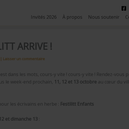
Invités 2026
À propos
Nous soutenir
C
ITT ARRIVE !
|
Laisser un commentaire
st dans les mots, cours-y vite ! cours-y vite ! Rendez-vous p
ous le week-end prochain,
11, 12 et 13 octobre
au cœur du vil
 pour les écrivains en herbe :
Festilitt Enfants
12 et dimanche 13
: