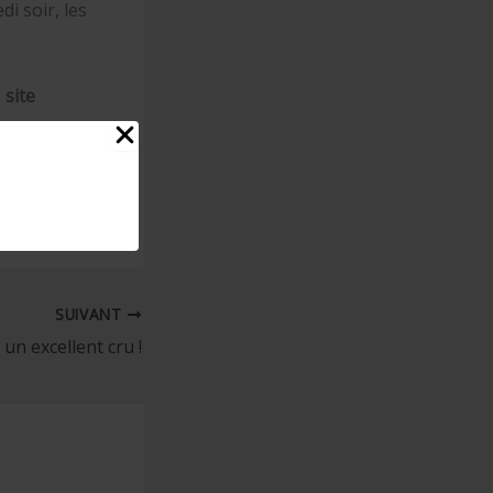
i soir, les
e
site
ace.
de Parisot !
SUIVANT
: un excellent cru !