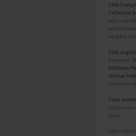
Côté françai
Catherine 
dans une fam
amoureuseme
bergère mo
Côté anglai
Provence ;
M
Matthew Pa
Nicolas Pa
londonien d
Tous ensem
du bon vin 
dieux.
Sans oublie