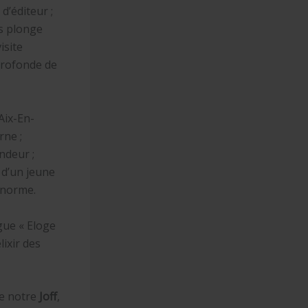
d’éditeur ;
 plonge
isite
profonde de
Aix-En-
rne ;
ndeur ;
 d’un jeune
 norme.
gue « Eloge
lixir des
de notre
Joff
,