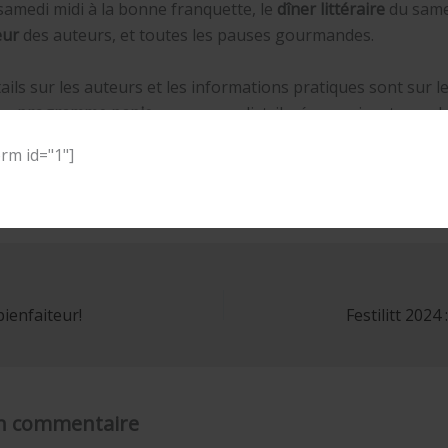
samedi midi à la bonne franquette, le
dîner littéraire
du samed
œur
des auteurs, et toutes les pauses gourmandes.
ails sur les auteurs et les informations pratiques sont sur l
un
programme papie
r vous sera distribué en arrivant sur pl
rm id="1"]
 gratuit, stimulant et convivial, le bonheur sera dans le pré 
 ! Courez-y vite !
ienfaiteur!
Festilitt 2024 
un commentaire