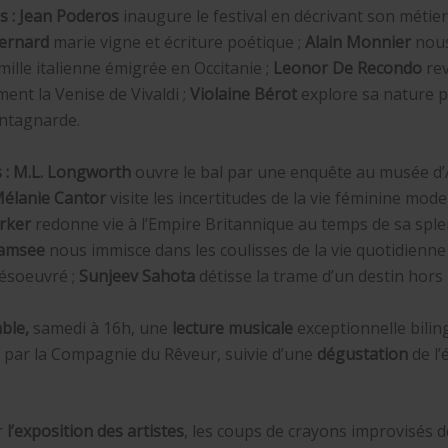
s : Jean Poderos
inaugure le festival en décrivant son métier 
Bernard
marie vigne et écriture poétique ;
Alain Monnier
nous
ille italienne émigrée en Occitanie ;
Leonor De Recondo
rev
nt la Venise de Vivaldi ;
Violaine Bérot
explore sa nature 
ntagnarde.
s : M.L. Longworth
ouvre le bal par une enquête au musée d’
élanie Cantor
visite les incertitudes de la vie féminine mode
rker
redonne vie à l’Empire Britannique au temps de sa sple
damsee
nous immisce dans les coulisses de la vie quotidienne
ésoeuvré ;
Sunjeev Sahota
détisse la trame d’un destin hors
ble,
samedi à 16h, une
lecture musicale
exceptionnelle bilin
» par la Compagnie du Rêveur, suivie d’une
dégustation
de l’é
r
l’exposition des artistes
, les coups de crayons improvisés 